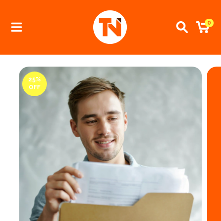
0
25
%
OFF